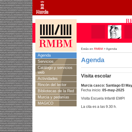
Estás en
RMBM
> Agenda
Agenda
Agenda
Servicios
Catálogo y servicios
web
Visita escolar
Actividades
Rincón del lector
Murcia casco: Santiago El Ma
Fecha inicio:
05-may-2025
Bibliotecas de la Red
Murcia y pedanías
Visita Escuela Infantil EMPI
MAGICO
La cita es a las 9.30 h.