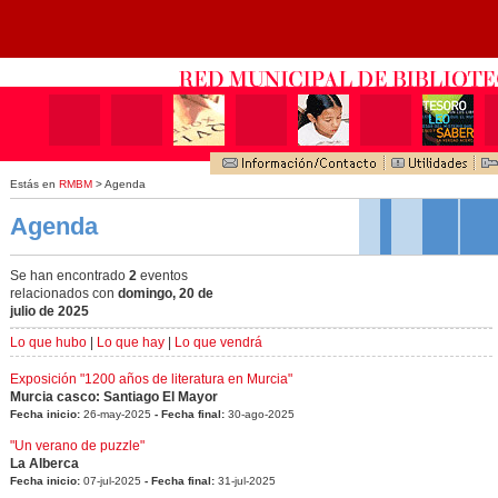
Estás en
RMBM
> Agenda
Agenda
Se han encontrado
2
eventos
relacionados con
domingo, 20 de
julio de 2025
Lo que hubo
|
Lo que hay
|
Lo que vendrá
Exposición "1200 años de literatura en Murcia"
Murcia casco: Santiago El Mayor
Fecha inicio:
26-may-2025
- Fecha final:
30-ago-2025
"Un verano de puzzle"
La Alberca
Fecha inicio:
07-jul-2025
- Fecha final:
31-jul-2025