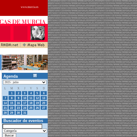
www.murcia.es
Agenda
L
M
X
J
V
S
D
30
1
2
3
4
5
6
7
8
9
10
11
12
13
14
15
16
17
18
19
20
21
22
23
24
25
26
27
01
02
03
28
29
30
31
Buscador de eventos