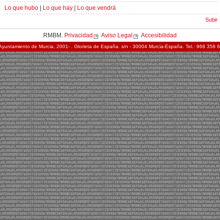
Lo que hubo
|
Lo que hay
|
Lo que vendrá
Subir
RMBM.
Privacidad
Aviso Legal
Accesibilidad
Ayuntamiento de Murcia, 2001- . Glorieta de España. s/n - 30004 Murcia-España. Tel.: 968 358 