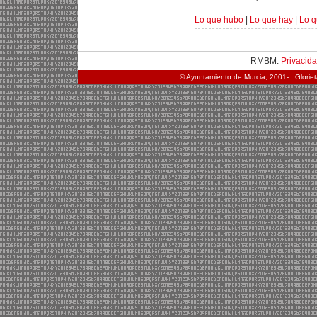
Lo que hubo
|
Lo que hay
|
Lo q
RMBM.
Privacid
© Ayuntamiento de Murcia, 2001- . Glorie