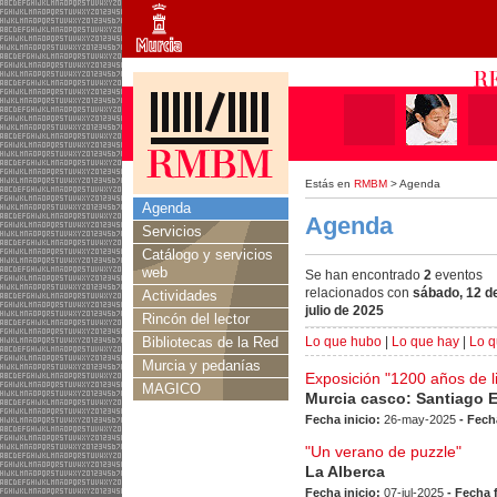
Estás en
RMBM
> Agenda
Agenda
Agenda
Servicios
Catálogo y servicios
web
Se han encontrado
2
eventos
relacionados con
sábado, 12 d
Actividades
julio de 2025
Rincón del lector
Bibliotecas de la Red
Lo que hubo
|
Lo que hay
|
Lo q
Murcia y pedanías
Exposición "1200 años de l
MAGICO
Murcia casco: Santiago 
Fecha inicio:
26-may-2025
- Fech
"Un verano de puzzle"
La Alberca
Fecha inicio:
07-jul-2025
- Fecha 