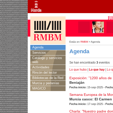
Estás en
RMBM
> Agenda
Agenda
Agenda
Servicios
Catálogo y servicios
web
Se han encontrado
3
eventos
Actividades
Lo que hubo
|
Lo que hay
|
Lo 
Rincón del lector
Bibliotecas de la Red
Exposición: "1200 años de l
Beniaján
Murcia y pedanías
Fecha inicio:
15-sep-2025
- Fecha
MAGICO
Semana Europea de la Movi
Murcia casco: El Carmen
Fecha inicio:
17-sep-2025
- Fecha
Charla: "Nuestro padre don 