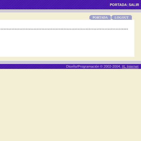
PORTADA
SALIR
|
PORTADA
LOGOUT
Diseño/Programación © 2002-2004,
XL Internet